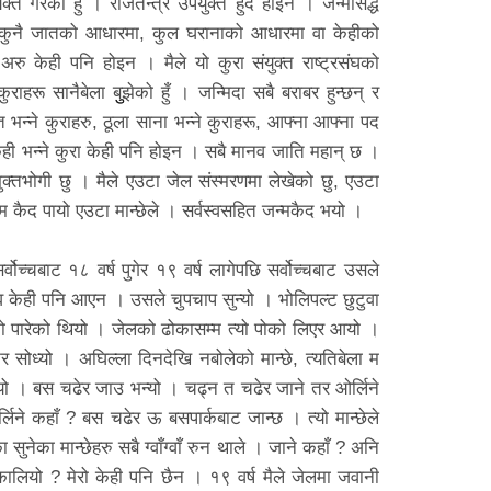
क्त गरेको हुँ । राजतन्त्र उपयुक्त हुँदै होइन । जन्मसिद्ध
ँदैन । कुनै जातको आधारमा, कुल घरानाको आधारमा वा केहीको
, अरु केही पनि होइन । मैले यो कुरा संयुक्त राष्ट्रसंघको
ाहरू सानैबेला बुुझेको हुँ । जन्मिदा सबै बराबर हुन्छन् र
भन्ने कुराहरु, ठूला साना भन्ने कुराहरू, आफ्ना आफ्ना पद
ेही भन्ने कुरा केही पनि होइन । सबै मानव जाति महान् छ ।
ँ भुक्तभोगी छु । मैले एउटा जेल संस्मरणमा लेखेको छु, एउटा
्म कैद पायो एउटा मान्छेले । सर्वस्वसहित जन्मकैद भयो ।
ोच्चबाट १८ वर्ष पुगेर १९ वर्ष लागेपछि सर्वोच्चबाट उसले
व केही पनि आएन । उसले चुपचाप सुन्यो । भोलिपल्ट छुटुवा
ो पारेको थियो । जेलको ढोकासम्म त्यो पोको लिएर आयो ।
ेर सोध्यो । अघिल्ला दिनदेखि नबोलेको मान्छे, त्यतिबेला म
्यो । बस चढेर जाउ भन्यो । चढ्न त चढेर जाने तर ओर्लिने
िने कहाँ ? बस चढेर ऊ बसपार्कबाट जान्छ । त्यो मान्छेले
सुनेका मान्छेहरु सबै ग्वाँग्वाँ रुन थाले । जाने कहाँ ? अनि
निकालियो ? मेरो केही पनि छैन । १९ वर्ष मैले जेलमा जवानी