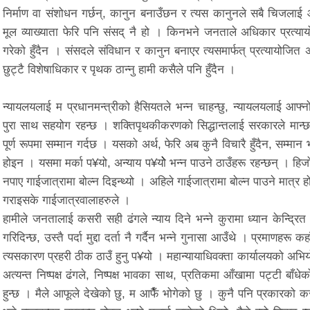
निर्माण वा संशोधन गर्छन्, कानुन बनाउँछन र त्यस कानुनले सबै चिजलाई आ
मूल व्याख्याता फेरि पनि संसद् नै हो । किनभने जनताले अधिकार प्रत्य
गरेको हुँदैन । संसदले संविधान र कानुन बनाएर त्यसमार्फत् प्रत्यायोजित
छुट्टै विशेषाधिकार र पृथक ठान्नु हामी कसैले पनि हुँदैन ।
न्यायलयलाई म प्रधानमन्त्रीको हैसियतले भन्न चाहन्छु, न्यायलयलाई आफ्नो 
पुरा साथ सहयोग रहन्छ । शक्तिपृथकीकरणको सिद्धान्तलाई सरकारले मान्छ 
पूर्ण रूपमा सम्मान गर्दछ । यसको अर्थ, फेरि अब कुनै विचारै हुँदैन, सम्
होइन । यसमा मर्का प¥यो, अन्याय प¥योे भन्न पाउने ठाउँहरू रहन्छन् । हि
नपाए गाईजात्रामा बोल्न दिइन्थ्यो । अहिले गाईजात्रामा बोल्न पाउने मात्र
गराइसके गाईजात्रवालाहरुले ।
हामीले जनतालाई कसरी सही ढंगले न्याय दिने भन्ने कुरामा ध्यान केन्द्रित गर्न
गरिदिन्छ, उस्तै पर्दा मुद्दा दर्ता नै गर्दैन भन्ने गुनासा आउँथे । प्रमाणहर
त्यसकारण प्रहरी ठीक ठाउँ हुनु प¥यो । महान्यायाधिवक्ता कार्यालयको अ
अत्यन्त निष्पक्ष ढंगले, निष्पक्ष भावका साथ, प्रतिकमा आँखामा पट्टी बाँधेको
हुन्छ । मैले आफूले देखेको छु, म आफैँ भोगेको छु । कुनै पनि प्रकारको क