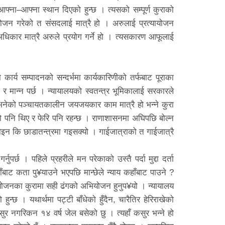
फ्ना–आफ्ना स्थान दिएको हुन्छ । त्यसको सम्पूर्ण कुराको
ायोजन गरेको त संसदलाई मात्रै हो । अरुलाई प्रत्यायोजन
 अधिकार मात्रै अरुले प्रयोग गर्ने हो । त्यसकारण आफूलाई
कार्य सम्पादनको सन्दर्भमा कार्यकारिणीको तर्फबाट पूराका
र मान्न पर्छ । न्यायालयको स्वतन्त्र भूमिकालाई सरकारले
मान भनेको पञ्चायतकालीन जयजयकार काम मात्रै हो भन्ने कुरा
जो पनि थिए र फेरि पनि रहन्छ । राणाशासनमा अघिपछि बोल्न
 होइन कि छाडातन्त्रमा गइसक्यो । गाईजात्राको त गाईजात्रै
ुपर्छ । पहिले प्रहरीले मन परेकाको उस्तै पर्दा मुद्दा दर्ता
ू कहाँबाट कता पु¥याउने भएपछि मान्छेले न्याय कहाँबाट पाउने ?
भियोजनका कुरामा सही ढंगको अभियोजन हुनुप¥यो । न्यायालय
 हुन्छ । यथार्थमा पट्टी बाँधेको हुँदैन, चारैतिर हेरिराखेको
सुर नगरिकन १४ वर्ष जेल बसेको छु । त्यहाँ कसुर भन्ने हो