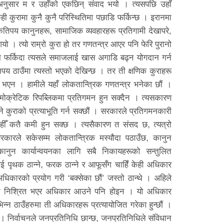
 अनुसार म र उहाँको एकछिन् संवाद भयो । त्यसपछि उहाँ
 कुरामा कुनै कुनै परिस्थितिमा पछाडि फर्किन्छ । इरानमा
कतिपय कानुनहरू, सामाजिक व्यवहारहरू प्रतिगामी देखापरे,
ो । त्यो राम्रो कुरा हो तर गणतन्त्र आएर पनि फेरि पुरानो
ामा फर्किदा त्यसले समाजलाई खास अगाडि बढ्न योगदान गर्न
य ठाउँमा त्यस्तो भएको देखिन्छ । तर ती क्षणिक कुराहरू
ा भएन । हामीले यहाँ लोकतान्त्रिक गणतन्त्र भनेका छौं ।
डेमोक्रेटिक रिपब्लिकमा प्रतिगमन हुन सक्दैन । त्यसकारण
्ने कुराको प्रत्याभूति गर्न सक्छौं । सरकारले प्रतिगमनकारी
कहीँ कतै कमी हुन सक्छ । त्यसैकारण त संसद छ, त्यत्रो
सरकारले सकेसम्म लोकतान्त्रिक मस्यौदा पठाउँछ, कानुन
ुन कार्यान्वयनका लागि सबै निकायहरूको सन्तुलित
ई पृथक ठान्ने, फरक ठान्ने र आफूसँग चाहिँ केही अधिकार
िकारको प्रयोग गरी ‘बक्सेका छौं’ जस्तो ठान्थे । अहिले
। कतै निश्रित भएर अधिकार आउने पनि होइन । यो अधिकार
न ठाउँहरुमा ती अधिकारहरू प्रत्यायोजित गरेका हुन्छौं ।
 । निर्वाचनले जनप्रतिनिधि छान्छ, जनप्रतिनिधिले संविधान