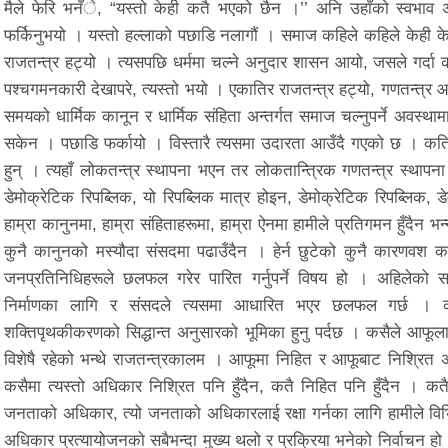
मैले फेरि भनँे, “यस्तो केही कतै भएको छैन ।’’ अनि उहाँको स्वभाव
फर्किनुभयो । यस्तो हल्लाको पछाडि नलागौं । समाज कहिले कहिले केही केही
राजतन्त्र हट्यो । त्यसपछि धर्ममा चल्ने अनुदार शासन आयो, जसले गर्दा 
पश्चगमनकारी देखापरे, त्यस्तो भयो । एकातिर राजतन्त्र हट्यो, गणतन्त्र आय
समयको धार्मिक कानून र धार्मिक संहिता अन्तर्गत समाज चल्नुपर्ने अवस्थ
सकेन । पछाडि फर्कायो । विस्तारै त्यसमा उदारता आउँदै गएको छ । कतिप
हुन् । त्यहाँ लोकतन्त्र स्थापना भएन तर लोकतान्त्रिक गणतन्त्र स्थापन
डेमोक्रेटिक रिपब्लिक, यो रिपब्लिक मात्र होइन, डेमोक्रेटिक रिपब्लिक, 
हाम्रा कानुनमा, हाम्रा संहिताहरूमा, हाम्रा ऐनमा हामीले प्रतिगमन हुँदैन भन
कुनै कानुनको मस्यौदा संसदमा पढाउँदैन । हेर्न छुटेको कुनै कारणवश 
जनप्रतिनिधिहरूले छलफल गरेर पारित गर्नुपर्ने विषय हो । अहिलेको 
निर्माणका लागि र संसदले त्यसमा आधारित भएर छलफल गर्छ । कान
शक्तिपृथकीकरणको सिद्धान्त अनुसारको भूमिका हुनु पर्दछ । कसैले आफूला
विशेषै रहेको भन्थे राजतन्त्रकालम । आफूमा निहित र आफूबाट निश्रित अध
कसैमा त्यस्तो अधिकार निश्रित पनि हुँदैन, कतै निहित पनि हुँदैन 
जनताको अधिकार, त्यो जनताको अधिकारलाई रक्षा गर्नका लागि हामीले विभिन्
अधिकार प्रत्यायोजनको सबैभन्दा मुख्य थलो र प्रक्रिया भनेको निर्वाचन हो