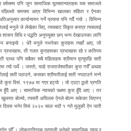
 वर्षसम्म पनि जुन सामाजिक मूल्यमान्यताहरू यस समाजले
। पछिल्लो समयमा आएर विभिन्न खालका संहिता र ऐनका
नुसार कार्यान्वयन गर्ने प्रयास पनि गर्दै गयो । विभिन्न
मृतिलाई मनुले जे लेखेका थिए, त्यसबाट विकृत बनाएर त्यसलाई
वीय शासन विधि र पद्धति अनुपयुक्त छन् भन्न देखाउनका लागि
रुप बनाइयो । धेरै मनुले नभनेका कुराहरू त्यहाँ आए, जो
 प्रभावहरू, ती गलत कुराहरूका प्रभावहरू रहे र कतिपय
ती प्रथा पनि सबैका सबै महिलाहरू श्रीमान मृत्युपछि सती
ा त्यो पर्थे । जस्तो, चाहे राजराजेश्वरीका कुरा गरौँ अथवा
मतीलाई सती पठाउने, कसका श्रीमतीलाई सती नपठाउने भन्ने
यो कुरा विसं. १९७७ मा गएर हट्यो । यो एउटा ठूलो प्रगति
 हुँदै आए । सामाजिक न्यायको पक्षमा कुरा हुँदै आए । तर
ुलस्त बोल्यो, त्यसरी अघिल्ला ऐनले बोल्न सकेका थिएनन्
ूलन दिवस भनेर विसं २०२० साल भदौ १ गते मुलुकी ऐन जारी
र्गत छौँ । लोकतान्त्रिक प्रणाली भनेको सामाजिक न्याय र