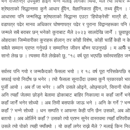
भने राजतन्त्र उपयुक्त होइन भन्ने मलाई लागेको थियो, मैले त्यो विचार व्य
श्रेष्ठताको सिद्धान्तमा कुनै आधार हुँदैन, वैज्ञानिकता हुँदैन, तथ्य हु
आधारमा पनि जन्मसिद्ध श्रेष्ठताको सिद्धान्त एउटा ‘हिपोक्रेसी’ मात्रै हो
वडापत्र पढेर मानव अधिकार घोषणापत्र पढेर र पुराना विद्वानहरूका पनि कुर
जन्मले सबै बराबर छन् भनेको कुराबाट मैले २०२३ सालदेखि जानेँ । छुवाछुत 
ओहदाका जिम्मेवारीका कुराहरू होलान् तर कोही विशेष, कोही चाहिँ केही न क
सबैले सम्मान प्राप्त गर्नुपर्छ र सम्मानित जीवन बाँच्न पाउनुपर्छ । म आफै
सानो लेख छ । त्यसमा मैले लेखेको छु, “१८ वर्ष पूरा भएपछि सर्वस्वसहित जन
सर्वस्व पनि गयो र जन्मकैदको फैसला भयो । र १८ वर्ष पूरा गरिसकेपछि सर्व
सफाई पायो निर्दोष छ भनेर । त्यो फैसला सुनाउँदा उसमा कुनै प्रकारको भा
पुर्जी आयो । अब तँ जा भनेर । अनि उसले ओढ्ने, ओछ्याउने, सिरानी पोक
अनि त्यहाँ जेलमा छोड्ने बेलामा ढोकाबाट बाहिर निकाल्दा म कहाँ जानेँ भन
कहाँ जानेँ भनेर सोध्यो । अब तिमी बसपार्क जाऊ भने । अनि के गर्ने ? भन
कहाँ ? भन्ने सोध्यो । धन सम्पति र आफन्त केही पनि छैन उसको, अब ओर्ल
बतायो । अब ओर्लिने कहाँ ? उसको त्यो प्रश्न सुनेर वास्तवमा त्यहाँ वरिपरीका 
उसले त्यो पोको त्यही फ्याँक्यो । यो कहाँ लगेर राख्ने मैले ? मलाई किन 