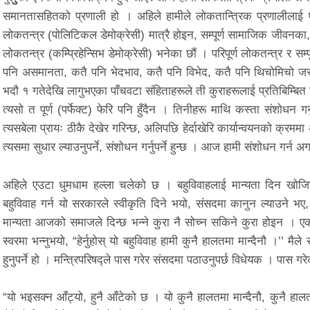
समानतासहितको प्रणाली हो । अहिले हामीले लोकतान्त्रिक प्रणालीलाई 
लोकतन्त्र (पोलिटिकल डेमोक्रेसी) मात्रै होइन, सम्पूर्ण सामाजिक जीवनका, 
लोकतन्त्र (कम्प्रिहेन्सिभ डेमोक्रेसी) भनेका छौं । परिपूर्ण लोकतन्त्र र सम
पनि असमानता, कतै पनि भेदभाव, कतै पनि विभेद, कतै पनि थिचोमिचो जस्
भदौ १ गतेदेखि लागुभएका पाँचवटा संहिताहरूले ती कुराहरूलाई प्रतिबिम्बित
त्यसो त पूर्ण (पर्फेक्ट) फेरि पनि हुँदैन । तिनीहरू माथि कस्ता संशोधन ग
त्यसबेला प्रायः ठीकै देखेर गरिन्छ, अलिपछि हेर्दाखेरि कार्यान्वयनको क्रम
त्यसमा सुधार ल्याउनुपर्ने, संशोधन गर्नुपर्ने हुन्छ । आज हामी संशोधन गर्न अग
अहिले एउटा धुमधाम हल्ला चलेको छ । बहुविवाहलाई मान्यता दिन खोजियो
बहुविवाह गर्न यो सरकारले स्वीकृति दिने भयो, संसदमा कानुन ल्याउने भए
मान्यता आजको समाजले दिन्छ भन्ने कुरा नै सोच्न सकिने कुरा होइन । ए
स्वरमा भन्नुभयो, “हेर्नुहोस् यो बहुविवाह हामी कुनै हालतमा मान्दैनौ ।’’ म
हुनुपर्ने हो । मन्त्रिपरिषद्ले पास गरेर संसदमा पठाउनुपर्छ विधेयक । पास
“यो भइसक्न आँट्यो, हुनै आँटेको छ । यो कुनै हालतमा मान्दैनौ, कुनै हालत