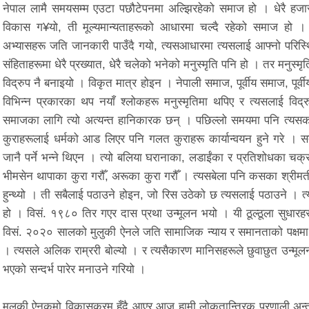
नेपाल लामै समयसम्म एउटा पछौटेपनमा अल्झिरहेको समाज हो । धेरै हजार
विकास ग¥यो, ती मूल्यमान्यताहरूको आधारमा चल्दै रहेको समाज हो 
अभ्यासहरू जति जानकारी पाउँदै गयो, त्यसआधारमा त्यसलाई आफ्नो परिस्थितिअ
संहिताहरूमा धेरै प्रख्यात, धेरै चलेको भनेको मनुस्मृति पनि हो । तर मनुस्
विद्रुप नै बनाइयो । विकृत मात्र होइन । नेपाली समाज, पूर्वीय समाज, पूर्
विभिन्न प्रकारका थप नयाँ श्लोकहरू मनुस्मृतिमा थपिए र त्यसलाई विद्
समाजका लागि त्यो अत्यन्त हानिकारक छन् । पछिल्लो समयमा पनि त्यसका
कुराहरूलाई धर्मको आड लिएर पनि गलत कुराहरू कार्यान्वयन हुने गरे । स
जानै पर्ने भन्ने थिएन । त्यो बलिया घरानाका, लडाईंका र प्रतिशोधका चक्रम
भीमसेन थापाका कुरा गरौँ, अरूका कुरा गरौँ । त्यसबेला पनि कसका श्री
हुन्थ्यो । ती सबैलाई पठाउने होइन, जो रिस उठेको छ त्यसलाई पठाउने । त्
हो । विसं. १९८० तिर गएर दास प्रथा उन्मूलन भयो । यी ठूल्ठूला सुधारहरू
विसं. २०२० सालको मुलुकी ऐनले जति सामाजिक न्याय र समानताको पक्षमा ख
। त्यसले अलिक राम्ररी बोल्यो । र त्यसैकारण मानिसहरूले छुवाछुत उन्म
भएको सन्दर्भ पारेर मनाउने गरियो ।
मुलुुकी ऐनकमो विकासक्रम हुँदै आएर आज हामी लोकतान्त्रिक प्रणाली अन्त