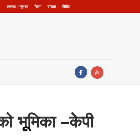
अपराध / सुरक्षा
सिमा
रोचक
विविध
को भूूमिका –केपी