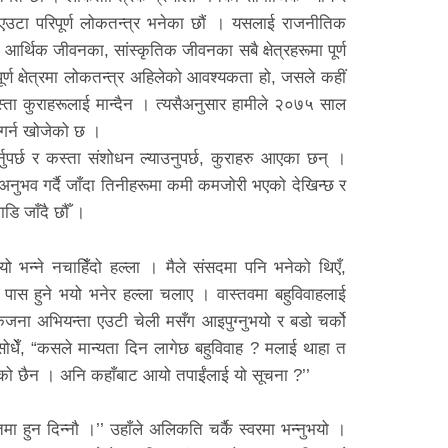
एउटा परिपूर्ण लोकतन्त्र भनेका छौं । यसलाई राजनीतिक
आर्थिक जीवनका, सांस्कृतिक जीवनका सबै क्षेत्रहरूमा पूर्ण
्पूर्ण क्षेत्रमा लोकतन्त्र अहिलेको आवश्यकता हो, जसले कहीं
ता कुराहरूलाई मान्दैन । त्यसैअनुसार हामीले २०७५ साल
 गर्न खोजेको छ ।
र्नुपर्छ र कस्ता संशोधन ल्याउनुपर्छ, कुराहरु आएका छन् ।
मा अनुभव गर्दै जाँदा तिनीहरूमा कमी कमजोरी भएको देखिन्छ र
ाडि जाँदै छौँ ।
 भन्ने नचाहिँदो हल्ला । मैले संसदमा पनि भनेको थिएँ,
, पास हुने भयो भनेर हल्ला चलाए । वास्तवमा बहुविवाहलाई
कजना अभियन्ता एउटी चेली मसँग आइपुग्नुभयो र बडो चर्को
ैले सोधेँ, “कसले मान्यता दिन लागेछ बहुविवाह ? मलाई थाहा त
 गरेको छैन । अनि कहाँबाट आयो तपाईंलाई यो सूचना ?’’
मा हुन दिन्नौ ।’’ उहाँले अलिकति चर्कै स्वरमा भन्नुभयो ।