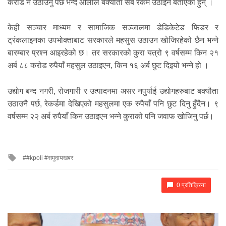
करोड नै उठाउनु पर्छ भन्दै ओलीले बक्यौता सबै रकम उठाइने बताएका हुन् ।
केही सञ्चार माध्यम र सामाजिक सञ्जालमा डेडिकेटेड फिडर र
ट्रंकलाइनका उपभोक्ताबाट सरकारले महसुस उठाउन खोजिरहेको छैन भन्ने
बारम्बार प्रश्न आइरहेको छ। तर सरकारको कुरा यत्रो ९ वर्षसम्म किन २१
अर्ब ८८ करोड रुपैयाँ महसुल उठाइएन, किन १६ अर्ब छुट दिइयो भन्ने हो ।
उद्योग बन्द नगरी, रोजगारी र उत्पादनमा असर नपुर्याई उद्योगहरुबाट बक्यौता
उठाउनै पर्छ, रेकर्डमा देखिएको महसुलमा एक रुपैयाँ पनि छुट दिनु हुँदैन। ९
वर्षसम्म २२ अर्ब रुपैयाँ किन उठाइएन भन्ने कुराको पनि जवाफ खोजिनु पर्छ।
Tagged
#kpoli #समुदायखबर
with
0 प्रतिक्रिया