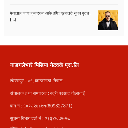
फेवाताल जग्गा प्रकरणमा आफै ठगिए गृहमन्त्री सुधन गुरुङ,
[...]
नाङगलेभारे मिडिया नेटवर्क प्रा.लि
शंखरापुर - ०१, काठमाण्डौ, नेपाल
संचालक तथा सम्पादक : बद्री प्रसाद चौलागाईं
पान नं : ६०९८२७८७१(609827871)
सुचना बिभाग दर्ता नं : २३३४/०७७-७८