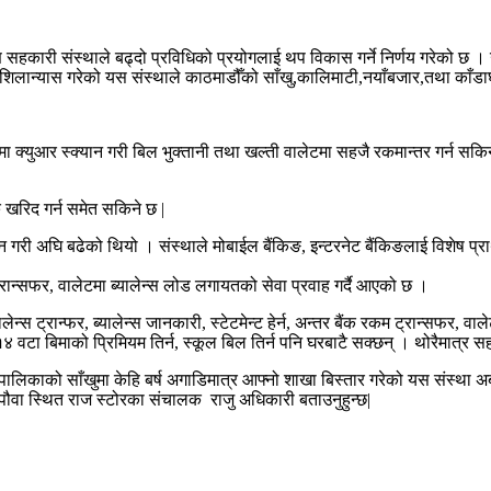
कारी संस्थाले बढ्दो प्रविधिको प्रयोगलाई थप विकास गर्ने निर्णय गरेको छ । 
 शिलान्यास गरेको यस संस्थाले काठमाडौँको साँखु,कालिमाटी,नयाँबजार,तथा काँडा
चेन्टमा क्युआर स्क्यान गरी बिल भुक्तानी तथा खल्ती वालेटमा सहजै रकमान्तर गर्न
क खरिद गर्न समेत सकिने छ |
री अघि बढेको थियो । संस्थाले मोबाईल बैंकिङ, इन्टरनेट बैंकिङलाई विशेष प्राथमिक
्रान्सफर, वालेटमा ब्यालेन्स लोड लगायतको सेवा प्रवाह गर्दै आएको छ ।
ेन्स ट्रान्फर, ब्यालेन्स जानकारी, स्टेटमेन्ट हेर्न, अन्तर बैंक रकम ट्रान्सफर, वाल
 १४ वटा बिमाको प्रिमियम तिर्न, स्कूल बिल तिर्न पनि घरबाटै सक्छन् । थोरैमात्र
पालिकाको साँखुमा केहि बर्ष अगाडिमात्र आफ्नो शाखा बिस्तार गरेको यस संस्था 
पौवा स्थित राज स्टोरका संचालक राजु अधिकारी बताउनुहुन्छ|