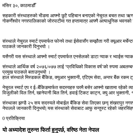
मंसिर ३०, काठमाडौँ
सहकारी संस्थाहरुको भीडमा आफ्नो छुटै पहिचान बनाएको नेचुरल बचत तथा ऋण सह
गोकर्णेश्वोर नगरपालिकाको जोरपाटीमा गत हप्तामात्र आफ्नै अत्याधुनिक भवनको
संस्थाले नेचुरल स्मार्ट एपमार्फत फोनपे तथा ईसेवासँग सम्झौता गरी क्यूआर मर्
पाठकले जानकारी दिनुभयो ।
यसैगरी यस संस्थाले आफ्नो स्मार्ट एपमार्फत एनसेलको डाटा प्याक र भ्वाईस प्या
संस्थाले आर्थिक वर्ष २०७६/०७७ लाई ‘प्रविधिको विकास वर्ष’को रुपमा अबलम्बन ग
प्रमुख पाठकले बताउनुभयो ।
हाल संस्थाले मिस्डकल बैंकिङ, क्युआर भुक्तानी, एटिएम सेवा, अन्तर बैंक रकम ट
नेचुरल स्मार्ट एप र ई–बैंकिङमार्फत सदस्यहरु घरमै बसेर आफ्नो खातामा रहेको व्याल
विजुलीको विल तिर्न, खानेपानी बिल तिर्न, हवाई टिकट काट्न, क्यु आर भुक्तानी,
संस्थाका झण्डै २५ सय सदस्यले मोबाईल बैंकिङ सेवा लिएका छन्| शंखरापुर नगर
नेपालले जानकारी दिनुभयो| यस संस्थाको सेवाबाट आफु सन्तुस्ट रहेको जहरसिंह
0 प्रतिक्रिया
यो अध्यादेश तुरुन्त फिर्ता हुनुपर्छ, वरिष्ठ नेता नेपाल