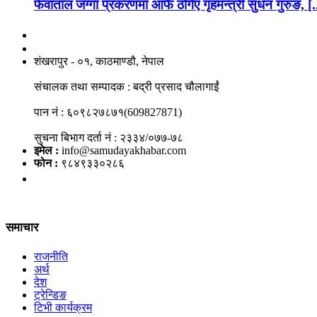
फेवाताल जग्गा प्रकरणमा आफै ठगिए गृहमन्त्री सुधन गुरुङ, [.
नाङगलेभारे मिडिया नेटवर्क प्रा.लि
शंखरापुर - ०१, काठमाण्डौ, नेपाल
संचालक तथा सम्पादक : बद्री प्रसाद चौलागाईं
पान नं : ६०९८२७८७१(609827871)
सुचना बिभाग दर्ता नं : २३३४/०७७-७८
इमेल :
info@samudayakhabar.com
फोन :
९८४९३३०२८६
समाचार
राजनीति
अर्थ
देश
ट्रेन्डिङ
टिभी कार्यक्रम