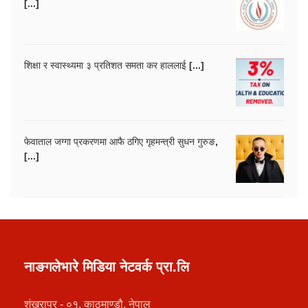
[...]
शिक्षा र स्वास्थ्यमा ३ प्रतिशत समता कर हाललाई [...]
फेवाताल जग्गा प्रकरणमा आफै ठगिए गृहमन्त्री सुधन गुरुङ,
[...]
नाङगलेभारे मिडिया नेटवर्क प्रा.लि
शंखरापुर - ०१, काठमाण्डौ, नेपाल