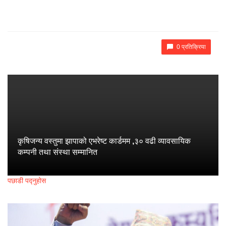
0 प्रतिक्रिया
कृषिजन्य वस्तुमा झापाको एभरेष्ट कार्डमम ,३० वढी व्यावसायिक
कम्पनी तथा संस्था सम्मानित
पछाडी पद्नुहोस