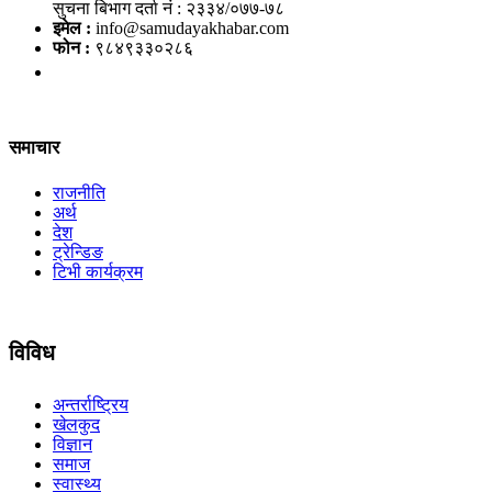
सुचना बिभाग दर्ता नं : २३३४/०७७-७८
इमेल :
info@samudayakhabar.com
फोन :
९८४९३३०२८६
समाचार
राजनीति
अर्थ
देश
ट्रेन्डिङ
टिभी कार्यक्रम
विविध
अन्तर्राष्ट्रिय
खेलकुद
विज्ञान
समाज
स्वास्थ्य