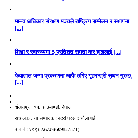
मानव अधिकार संरक्षण मञ्चले राष्ट्रिय सम्मेलन र स्थापना
[...]
शिक्षा र स्वास्थ्यमा ३ प्रतिशत समता कर हाललाई [...]
फेवाताल जग्गा प्रकरणमा आफै ठगिए गृहमन्त्री सुधन गुरुङ,
[...]
नाङगलेभारे मिडिया नेटवर्क प्रा.लि
शंखरापुर - ०१, काठमाण्डौ, नेपाल
संचालक तथा सम्पादक : बद्री प्रसाद चौलागाईं
पान नं : ६०९८२७८७१(609827871)