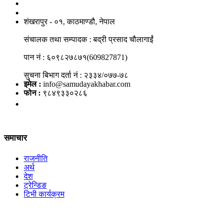
नाङगलेभारे मिडिया नेटवर्क प्रा.लि
शंखरापुर - ०१, काठमाण्डौ, नेपाल
संचालक तथा सम्पादक : बद्री प्रसाद चौलागाईं
पान नं : ६०९८२७८७१(609827871)
सुचना बिभाग दर्ता नं : २३३४/०७७-७८
इमेल :
info@samudayakhabar.com
फोन :
९८४९३३०२८६
समाचार
राजनीति
अर्थ
देश
ट्रेन्डिङ
टिभी कार्यक्रम