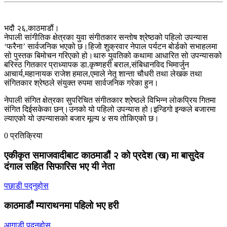
भदौ २६,काठमाडौं।
नेपाली सांगीतिक क्षेत्रका युवा संगीतकार सन्तोष श्रेष्ठको पहिलो उपन्यास
‘फरैना’ सार्वजनिक भएको छ।हिजो शुक्रवार नेपाल पर्यटन बोर्डको सभाहलमा
सो पुस्तक बिमोचन गरिएको हो।थारु युवतिको कथामा आधारित सो उपन्यासको
बरिस्ठ गितकार प्राध्यापक डा.कृष्णहरी बराल,संबिधानविद भिमार्जुन
आचार्य,महानायक राजेश हमाल,एमाले नेतृ शान्ता चौधरी तथा लेखक तथा
संगितकार श्रेष्ठले संयुक्त रुपमा सार्वजनिक गरेका हुन।
नेपाली संगित क्षेत्रका सुपरिचित संगीतकार श्रेष्ठले विभिन्न लोकप्रिय गितमा
संगित दिईसकेका छन्।उनको यो पहिलो उपन्यास हो।इन्डिगो इन्कले बजारमा
ल्याएको यो उपन्यासको बजार मूल्य ४ सय तोकिएको छ।
0 प्रतिक्रिया
एकीकृत समाजवादीबाट काठमाडौं २ को प्रदेश (ख) मा बासुदेव
दंगाल सहित सिफारिस भए यी नेता
पछाडी पद्नुहोस
काठमाडौं म्याराथनमा पहिलो भए हरी
आगाडी पद्नुहोस