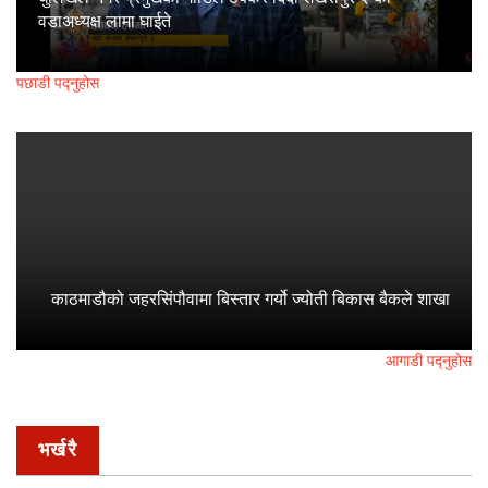
वडाअध्यक्ष लामा घाईते
पछाडी पद्नुहोस
काठमाडौको जहरसिंपौवामा बिस्तार गर्यो ज्योती बिकास बैकले शाखा
आगाडी पद्नुहोस
भर्खरै