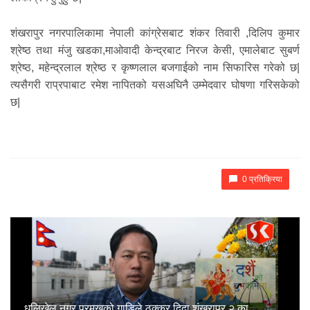
शंखरापुर नगरपालिकामा नेपाली कांग्रेसबाट शंकर तिवारी ,दिलिप कुमार
श्रेष्ठ तथा मंजु खडका,माओवादी केन्द्रबाट निरज केसी, एमालेबाट सुबर्ण
श्रेष्ठ, महेन्द्रलाल श्रेष्ठ र कृष्णलाल बजगाईको नाम सिफारिस गरेको छ|
त्यसैगरी राप्रपाबाट रमेश नापितको यसअघिनै उम्मेदवार घोषणा गरिसकेको
छ|
0 प्रतिक्रिया
धुलिखेल नगर प्रमुखको गाडिले ठक्कर दिदा शंखरापुर २ का