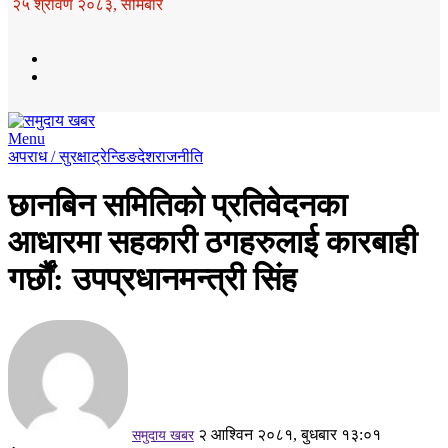
२५ श्रावण २०८३, सोमबार
Menu
अपराध / सुरक्षा
ट्रेन्डिङ
देश
राजनीति
छानबिन समितिको प्रतिवेदनका
आधारमा सहकारी ठगहरुलाई कारबाही
गर्छौं: उपप्रधानमन्त्री सिंह
२ आश्विन २०८१, बुधबार १३:०१
समुदाय खबर