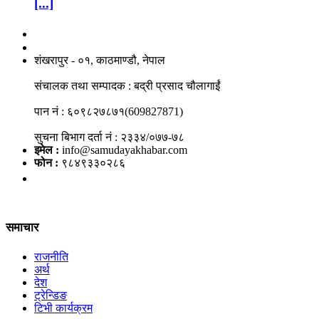
[...]
नाङगलेभारे मिडिया नेटवर्क प्रा.लि
शंखरापुर - ०१, काठमाण्डौ, नेपाल
संचालक तथा सम्पादक : बद्री प्रसाद चौलागाईं
पान नं : ६०९८२७८७१(609827871)
सुचना बिभाग दर्ता नं : २३३४/०७७-७८
इमेल :
info@samudayakhabar.com
फोन :
९८४९३३०२८६
समाचार
राजनीति
अर्थ
देश
ट्रेन्डिङ
टिभी कार्यक्रम