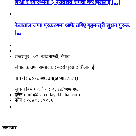
शिक्षा र स्वास्थ्यमा ३ प्रतिशत समता कर हाललाई [...]
फेवाताल जग्गा प्रकरणमा आफै ठगिए गृहमन्त्री सुधन गुरुङ,
[...]
नाङगलेभारे मिडिया नेटवर्क प्रा.लि
शंखरापुर - ०१, काठमाण्डौ, नेपाल
संचालक तथा सम्पादक : बद्री प्रसाद चौलागाईं
पान नं : ६०९८२७८७१(609827871)
सुचना बिभाग दर्ता नं : २३३४/०७७-७८
इमेल :
info@samudayakhabar.com
फोन :
९८४९३३०२८६
समाचार