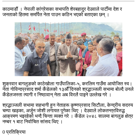
काठमाडौं । नेपाली कांग्रेसका सभापति शेरबहादुर देउवाले पार्टीमा देश र
जनताको हितमा समर्पित नेता पाउन कठिन भएको बताएका छन् ।
शुक्रवार बागलुङको काठेखोला गाउँपालिका-५, करलिम गाउँमा आयोजित स्व।
नेता गोविन्दप्रसाद शर्मा कँडेलको १३औँ दिनको श्रद्धाञ्जली सभामा बोल्दै उनले
कँडेलजस्ता त्यागी र निष्ठावान् नेता अब विरलै पाइने उल्लेख गरे ।
श्रद्धाञ्जली सभामा सहभागी हुन नेताहरू कृष्णप्रसाद सिटौला, केन्द्रीय सदस्य
चम्पा खड्का, अर्जुन जोशी लगायत पुगेका थिए । देउवाले लोकतन्त्रविरुद्ध
आक्रमण भइरहेको भन्दै चिन्ता व्यक्त गरे । कँडेल २०४८ सालमा बागलुङ क्षेत्र
नम्बर १ बाट निर्वाचित सांसद थिए ।
0 प्रतिक्रिया