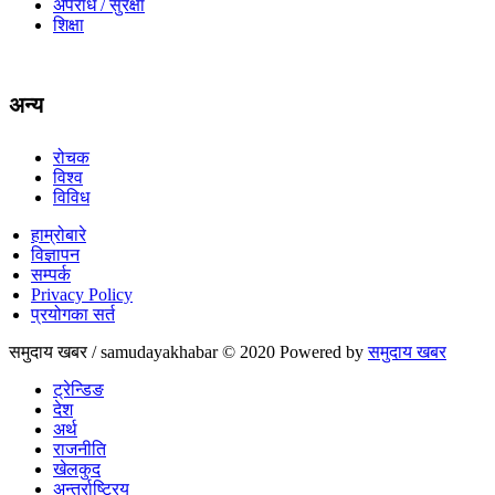
अपराध / सुरक्षा
शिक्षा
अन्य
रोचक
विश्व
विविध
हाम्रोबारे
विज्ञापन
सम्पर्क
Privacy Policy
प्रयोगका सर्त
समुदाय खबर / samudayakhabar © 2020 Powered by
समुदाय खबर
ट्रेन्डिङ
देश
अर्थ
राजनीति
खेलकुद
अन्तर्राष्ट्रिय