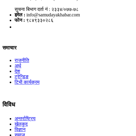
सुचना बिभाग दर्ता नं : २३३४/०७७-७८
इमेल :
info@samudayakhabar.com
फोन :
९८४९३३०२८६
समाचार
राजनीति
अर्थ
देश
ट्रेन्डिङ
टिभी कार्यक्रम
विविध
अन्तर्राष्ट्रिय
खेलकुद
विज्ञान
समाज