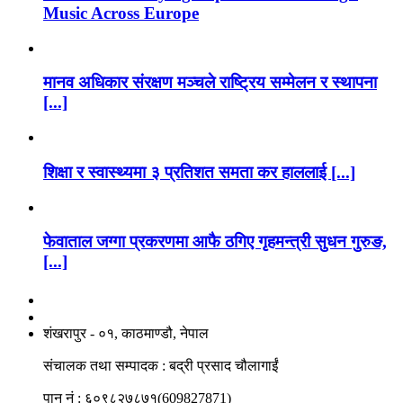
Music Across Europe
मानव अधिकार संरक्षण मञ्चले राष्ट्रिय सम्मेलन र स्थापना
[...]
शिक्षा र स्वास्थ्यमा ३ प्रतिशत समता कर हाललाई [...]
फेवाताल जग्गा प्रकरणमा आफै ठगिए गृहमन्त्री सुधन गुरुङ,
[...]
नाङगलेभारे मिडिया नेटवर्क प्रा.लि
शंखरापुर - ०१, काठमाण्डौ, नेपाल
संचालक तथा सम्पादक : बद्री प्रसाद चौलागाईं
पान नं : ६०९८२७८७१(609827871)