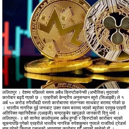
ललितपुर । देशमा पछिल्लो समय अबैध क्रिप्टोकरेन्सी (अभौतिक) मुद्राको
कारोबार बढ्दै गएको छ । प्रहरीको केन्द्रीय अनुसन्धान ब्युरो (सिआइबी) ले १
अर्ब ५० करोड रुपैयाँबढी यस्तो कारोबारमा संलग्नका साथबाट बरामद गरेको छ
। भारतीय नागरिक दुई जनाबाट उक्त रकम बरामद भएको ब्युरोका प्रमुख प्रहरी
अतिरिक्त महानिर्देशक (एआइजी) चन्द्रकुबेर खापुङले जानकारी दिनु भयो ।
ललितपुर– २ को सानेपा कालोपुलमा अबैध हुण्डी र क्रिप्टोको कारोबार भएको
सूचनापछि पुगेको प्रहरीले भारतीय नागरिक रुपेशकुमार गुप्ताले राजतिर्थ ट्रेडर्स
नाम गरेको किराना पसलको आवरणमा कारोबार गर्दै आएको खुलेको हो ।