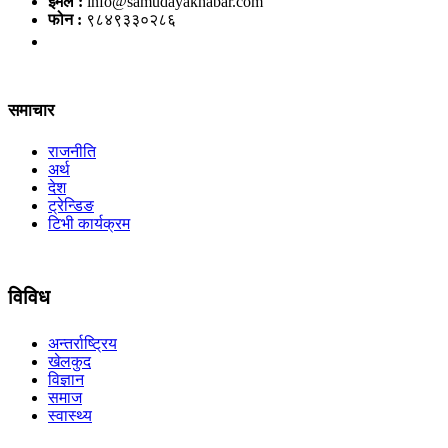
इमेल :
info@samudayakhabar.com
फोन :
९८४९३३०२८६
समाचार
राजनीति
अर्थ
देश
ट्रेन्डिङ
टिभी कार्यक्रम
विविध
अन्तर्राष्ट्रिय
खेलकुद
विज्ञान
समाज
स्वास्थ्य