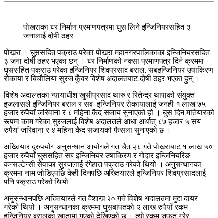
पोखराका घर निर्माण प्रमाणपत्रमा घुस लिने इन्जिनियरसहित ३
जनालाई दोषी ठहर
पोखरा । घुससहित पक्राउ परेका पोखरा महानगरपालिकाका इन्जिनियरसहित
३ जना दोषी ठहर भएका छन् । घर निर्माणको नक्सा प्रमाणपत्र दिने क्रममा
घुससहित पक्राउ परेका इन्जिनियर शिवप्रसाद बराल, सबइन्जिनियर उषाकिरण
रोकाया र बिचौलिया सुरज कुँवर विशेष अदालतबाट दोषी ठहर भएका हुन् ।
विशेष अदालतका न्यायाधीश खुसीप्रसाद थारु र रितेन्द्र थापाको संयुक्त
इजलासले इन्जिनियर बराल र सब–इन्जिनियर रोकायालाई जनही १ लाख ७५
हजार रुपैयाँ जरिवाना र ८ महिना कैद सजाय सुनाएको हो । घुस दिन मतियारको
रूपमा काम गरेका सुरजलाई विशेष अदालतले आधा अर्थात् ८७ हजार ५ सय
रुपैयाँ जरिवाना र ४ महिना कैद सजायको फैसला सुनाएको छ ।
अख्तियार दुरुपयोग अनुसन्धान आयोगले गत चैत २८ गते पोखराबाट १ लाख ५०
हजार रुपैयाँ घुससहित सब इन्जिनियर उषाकिरण र गोदार इन्जिनियरिङ
कन्सल्टेन्सी सेवाका सुरजलाई रंगेहात पक्राउ गरेको थियो । अनुसन्धानका
क्रममा नाम जोडिएपछि केही दिनपछि अख्तियारले इन्जिनियर शिवप्रसादलाई
पनि पक्राउ गरेको थियो ।
अनुसन्धानपछि अख्तियारले गत वैशाख २० गते विशेष अदालतमा मुद्दा दायर
गरेको थियो । अनुसन्धानका क्रममा घुसबापतको २ लाख रुपैयाँ रकम
इन्जिनियर बरालको खातामा गएको देखिएको छ । त्यो रकम जफत गरेर