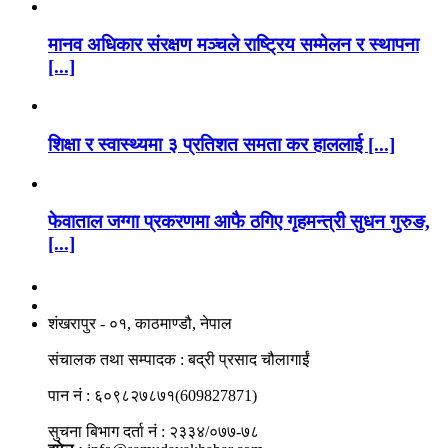
मानव अधिकार संरक्षण मञ्चले राष्ट्रिय सम्मेलन र स्थापना
[...]
शिक्षा र स्वास्थ्यमा ३ प्रतिशत समता कर हाललाई [...]
फेवाताल जग्गा प्रकरणमा आफै ठगिए गृहमन्त्री सुधन गुरुङ,
[...]
नाङगलेभारे मिडिया नेटवर्क प्रा.लि
शंखरापुर - ०१, काठमाण्डौ, नेपाल
संचालक तथा सम्पादक : बद्री प्रसाद चौलागाईं
पान नं : ६०९८२७८७१(609827871)
सुचना बिभाग दर्ता नं : २३३४/०७७-७८