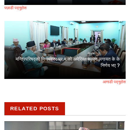
पछाडी पद्नुहोस
मन्त्रिपरिषद्को निर्णयहरु: प्र.म.को अमेरिका भ्रमण लगायत के के
निर्णय भए ?
आगाडी पद्नुहोस
RELATED POSTS