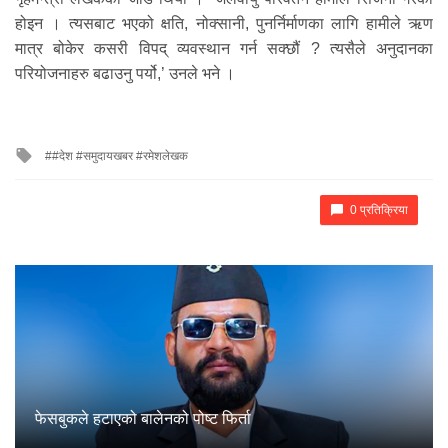
होइन । त्यसबाट भएको क्षति, नोक्सानी, पुनर्निर्माणका लागि हामीले ऋण
मात्र बोकेर कसरी विपद् व्यवस्थान गर्न सक्छौं ? त्यसैले अनुदानका
परियोजनाहरु बढाउनु पर्यो,’ उनले भने ।
Tagged
#देश #समुदायखबर #रमेशलेखक
with
0 प्रतिक्रिया
फेसबुकले हटाएको बालेनको पोष्ट फिर्ता