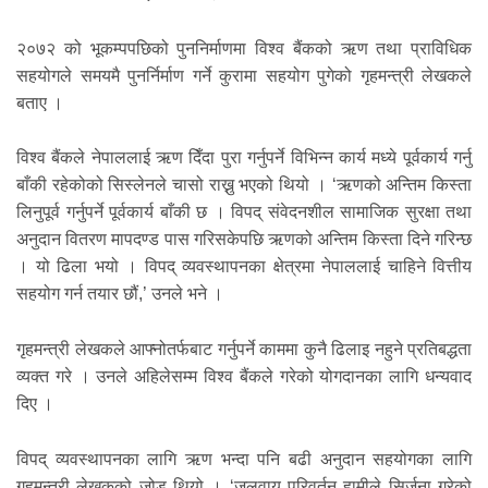
२०७२ को भूकम्पपछिको पुननिर्माणमा विश्व बैंकको ऋण तथा प्राविधिक
सहयोगले समयमै पुनर्निर्माण गर्ने कुरामा सहयोग पुगेको गृहमन्त्री लेखकले
बताए ।
विश्व बैंकले नेपाललाई ऋण दिँदा पुरा गर्नुपर्ने विभिन्न कार्य मध्ये पूर्वकार्य गर्नु
बाँकी रहेकोको सिस्लेनले चासो राख्नु भएको थियो । ‘ऋणको अन्तिम किस्ता
लिनुपूर्व गर्नुपर्ने पूर्वकार्य बाँकी छ । विपद् संवेदनशील सामाजिक सुरक्षा तथा
अनुदान वितरण मापदण्ड पास गरिसकेपछि ऋणको अन्तिम किस्ता दिने गरिन्छ
। यो ढिला भयो । विपद् व्यवस्थापनका क्षेत्रमा नेपाललाई चाहिने वित्तीय
सहयोग गर्न तयार छौं,’ उनले भने ।
गृहमन्त्री लेखकले आफ्नोतर्फबाट गर्नुपर्ने काममा कुनै ढिलाइ नहुने प्रतिबद्धता
व्यक्त गरे । उनले अहिलेसम्म विश्व बैंकले गरेको योगदानका लागि धन्यवाद
दिए ।
विपद् व्यवस्थापनका लागि ऋण भन्दा पनि बढी अनुदान सहयोगका लागि
गृहमन्त्री लेखकको जोड थियो । ‘जलवायु परिवर्तन हामीले सिर्जना गरेको