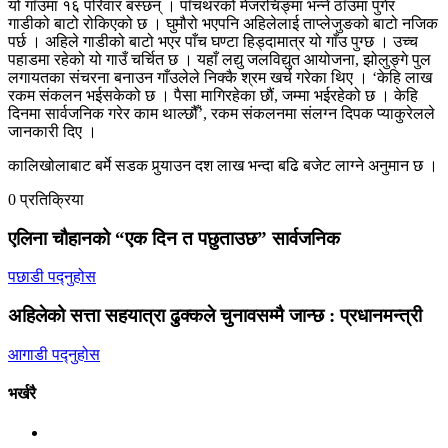
यो गाँउमा १६ परिवार बस्छन् । पाँचथरको मेजरचिङ्मा भन्ने ठाँउमा पुगेर
गाडीको बाटो रोकिएको छ । घुमौरो भएपनि अहिलेलाई ताप्लेजुङको बाटो नजिक
पर्छ । अहिले गाडीको बाटो भएर पाँच घण्टा हिड्दामात्र यो गाँउ पुग्छ । उच्च
पहाडमा रहेको यो गाउँ चर्चित छ । यहाँ लद्यु जलविद्युत आयोजना, झोलुङ्गे पुल
लगायतका संचरना बनाउन गाँउलेले निक्कै श्रम खर्च गरेका थिए । ‘केहि लाख
रकम संकलन भईसकेको छ । पैसा मागिरहेका छौं, जम्मा भईरहेको छ । केहि
दिनमा सार्वजनिक गरेर काम थाल्छौँ’, रकम संकलनमा संलग्न दिपक प्याकुरेलले
जानकारी दिए ।
कालिखोलाबाट बर्मे सडक पुर्‍याउन दश लाख भन्दा बढि बजेट लाग्ने अनुमान छ ।
0 प्रतिक्रिया
एलिना चौहानको “एक दिन त पछुताउछ” सार्वजनिक
पछाडी पद्नुहोस
अहिलेको सत्ता सहयात्रा ढुक्कले चुनावसम्मै जान्छ : प्रधानमन्त्री
आगाडी पद्नुहोस
भर्खरै