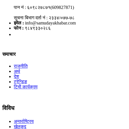
पान नं : ६०९८२७८७१(609827871)
सुचना बिभाग दर्ता नं : २३३४/०७७-७८
इमेल :
info@samudayakhabar.com
फोन :
९८४९३३०२८६
समाचार
राजनीति
अर्थ
देश
ट्रेन्डिङ
टिभी कार्यक्रम
विविध
अन्तर्राष्ट्रिय
खेलकुद