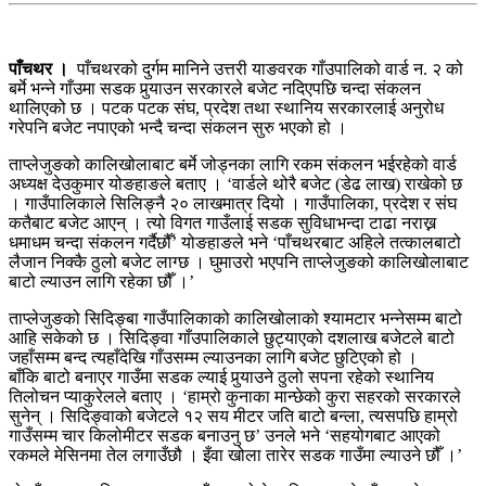
पाँचथर ।
पाँचथरको दुर्गम मानिने उत्तरी याङवरक गाँउपालिको वार्ड न. २ को
बर्मे भन्ने गाँउमा सडक पुर्‍याउन सरकारले बजेट नदिएपछि चन्दा संकलन
थालिएको छ । पटक पटक संघ, प्रदेश तथा स्थानिय सरकारलाई अनुरोध
गरेपनि बजेट नपाएको भन्दै चन्दा संकलन सुरु भएको हो ।
ताप्लेजुङको कालिखोलाबाट बर्मे जोड्नका लागि रकम संकलन भईरहेको वार्ड
अध्यक्ष देउकुमार योङहाङले बताए । ‘वार्डले थोरै बजेट (डेढ लाख) राखेको छ
। गाउँपालिकाले सिलिङ्नै २० लाखमात्र दियो । गाउँपालिका, प्रदेश र संघ
कतैबाट बजेट आएन् । त्यो विगत गाउँलाई सडक सुविधाभन्दा टाढा नराख्न
धमाधम चन्दा संकलन गर्दैछौँ’ योङहाङले भने ‘पाँचथरबाट अहिले तत्कालबाटो
लैजान निक्कै ठुलो बजेट लाग्छ । घुमाउरो भएपनि ताप्लेजुङको कालिखोलाबाट
बाटो ल्याउन लागि रहेका छौँ ।’
ताप्लेजुङको सिदिङ्बा गाउँपालिकाको कालिखोलाको श्यामटार भन्नेसम्म बाटो
आहि सकेको छ । सिदिङ्वा गाँउपालिकाले छुट्याएको दशलाख बजेटले बाटो
जहाँसम्म बन्द त्यहाँदेखि गाँउसम्म ल्याउनका लागि बजेट छुटिएको हो ।
बाँकि बाटो बनाएर गाउँमा सडक ल्याई पुर्‍याउने ठुलो सपना रहेको स्थानिय
तिलोचन प्याकुरेलले बताए । ‘हाम्रो कुनाका मान्छेको कुरा सहरको सरकारले
सुनेन् । सिदिङ्वाको बजेटले १२ सय मीटर जति बाटो बन्ला, त्यसपछि हाम्रो
गाउँसम्म चार किलोमीटर सडक बनाउनु छ’ उनले भने ‘सहयोगबाट आएको
रकमले मेसिनमा तेल लगाउँछौ । इँवा खोला तारेर सडक गाउँमा ल्याउने छौँ ।’