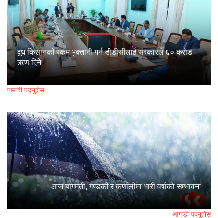
दूध किसानको रकम भुक्तानी गर्न डीडीसीलाई सरकारले ६० करोड
ऋण दिने
पछाडी पद्नुहोस
आज बागमती, गण्डकी र कर्णालीमा भारी वर्षाको सम्भावना
आगाडी पद्नुहोस