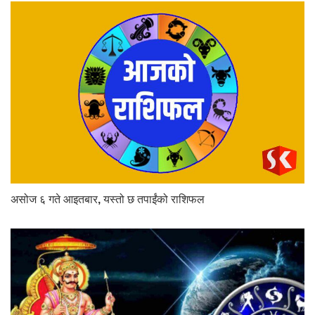
असोज ६ गते आइतबार, यस्तो छ तपाईंको राशिफल