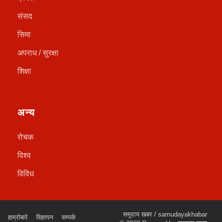
संसद
सिमा
अपराध / सुरक्षा
शिक्षा
अन्य
रोचक
विश्व
विविध
समुदाय खबर / samudayakhabar
हाम्रोबारे
विज्ञापन
सम्पर्क