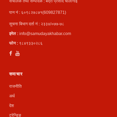
संचालक तथा सम्पादक : बद्री प्रसाद चौलागाईं
पान नं : ६०९८२७८७१(609827871)
सुचना बिभाग दर्ता नं : २३३४/०७७-७८
इमेल :
info@samudayakhabar.com
फोन :
९८४९३३०२८६
समाचार
राजनीति
अर्थ
देश
ट्रेन्डिङ