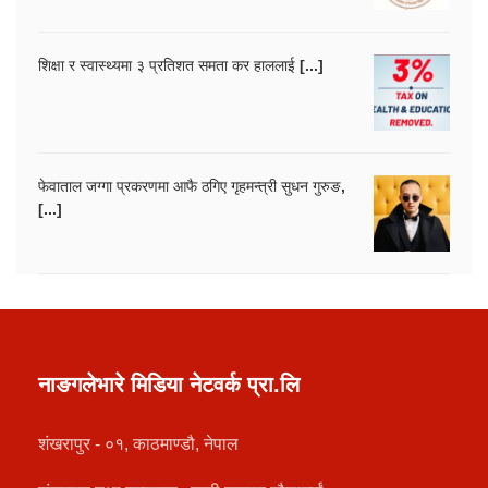
शिक्षा र स्वास्थ्यमा ३ प्रतिशत समता कर हाललाई [...]
फेवाताल जग्गा प्रकरणमा आफै ठगिए गृहमन्त्री सुधन गुरुङ,
[...]
नाङगलेभारे मिडिया नेटवर्क प्रा.लि
शंखरापुर - ०१, काठमाण्डौ, नेपाल