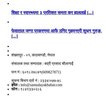
शिक्षा र स्वास्थ्यमा ३ प्रतिशत समता कर हाललाई [...]
फेवाताल जग्गा प्रकरणमा आफै ठगिए गृहमन्त्री सुधन गुरुङ,
[...]
नाङगलेभारे मिडिया नेटवर्क प्रा.लि
शंखरापुर - ०१, काठमाण्डौ, नेपाल
संचालक तथा सम्पादक : बद्री प्रसाद चौलागाईं
पान नं : ६०९८२७८७१(609827871)
सुचना बिभाग दर्ता नं : २३३४/०७७-७८
इमेल :
info@samudayakhabar.com
फोन :
९८४९३३०२८६