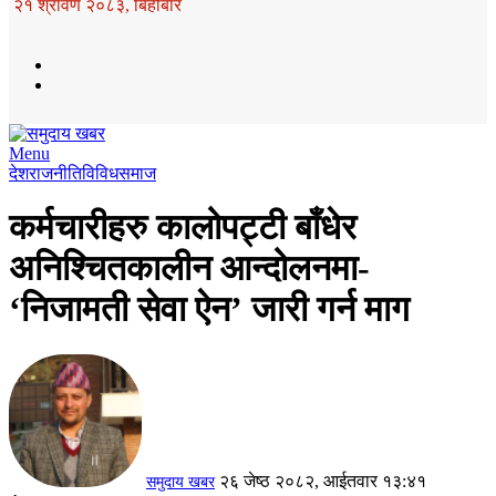
२१ श्रावण २०८३, बिहीबार
Menu
देश
राजनीति
विविध
समाज
कर्मचारीहरु कालोपट्टी बाँधेर
अनिश्चितकालीन आन्दोलनमा-
‘निजामती सेवा ऐन’ जारी गर्न माग
२६ जेष्ठ २०८२, आईतवार १३:४१
समुदाय खबर