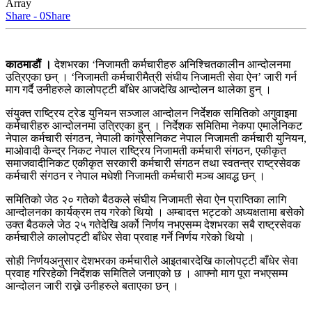
Array
Share - 0
Share
काठमाडौं ।
देशभरका ‘निजामती कर्मचारीहरु अनिश्चितकालीन आन्दोलनमा
उत्रिएका छन् । ‘निजामती कर्मचारीमैत्री संघीय निजामती सेवा ऐन’ जारी गर्न
माग गर्दै उनीहरुले कालोपट्टी बाँधेर आजदेखि आन्दोलन थालेका हुन् ।
संयुक्त राष्ट्रिय ट्रेड युनियन सञ्जाल आन्दोलन निर्देशक समितिको अगुवाइमा
कर्मचारीहरु आन्दोलनमा उत्रिएका हुन् । निर्देशक समितिमा नेकपा एमालेनिकट
नेपाल कर्मचारी संगठन, नेपाली कांग्रेसनिकट नेपाल निजामती कर्मचारी युनियन,
माओवादी केन्द्र निकट नेपाल राष्ट्रिय निजामती कर्मचारी संगठन, एकीकृत
समाजवादीनिकट एकीकृत सरकारी कर्मचारी संगठन तथा स्वतन्त्र राष्ट्रसेवक
कर्मचारी संगठन र नेपाल मधेशी निजामती कर्मचारी मञ्च आवद्ध छन् ।
समितिको जेठ २० गतेको बैठकले संघीय निजामती सेवा ऐन प्राप्तिका लागि
आन्दोलनका कार्यक्रम तय गरेको थियो । अम्बादत्त भट्टको अध्यक्षतामा बसेको
उक्त बैठकले जेठ २५ गतेदेखि अर्को निर्णय नभएसम्म देशभरका सबै राष्ट्रसेवक
कर्मचारीले कालोपट्टी बाँधेर सेवा प्रवाह गर्ने निर्णय गरेको थियो ।
सोही निर्णयअनुसार देशभरका कर्मचारीले आइतबारदेखि कालोपट्टी बाँधेर सेवा
प्रवाह गरिरहेको निर्देशक समितिले जनाएको छ । आफ्नो माग पूरा नभएसम्म
आन्दोलन जारी राख्ने उनीहरुले बताएका छन् ।