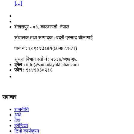
[...]
नाङगलेभारे मिडिया नेटवर्क प्रा.लि
शंखरापुर - ०१, काठमाण्डौ, नेपाल
संचालक तथा सम्पादक : बद्री प्रसाद चौलागाईं
पान नं : ६०९८२७८७१(609827871)
सुचना बिभाग दर्ता नं : २३३४/०७७-७८
इमेल :
info@samudayakhabar.com
फोन :
९८४९३३०२८६
समाचार
राजनीति
अर्थ
देश
ट्रेन्डिङ
टिभी कार्यक्रम