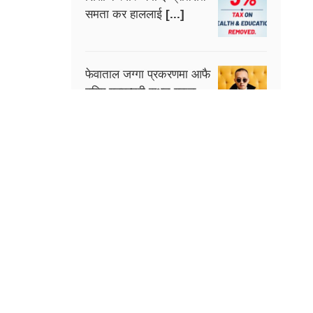
समता कर हाललाई [...]
फेवाताल जग्गा प्रकरणमा आफै
ठगिए गृहमन्त्री सुधन गुरुङ,
[...]