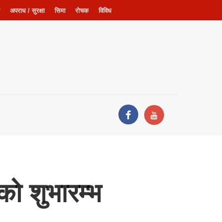
अपराध / सुरक्षा
सिमा
रोचक
विविध
को शुभारम्भ