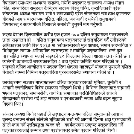
नेपालका उपाध्यक्ष लक्ष्यमण खड्का, मधेशि पत्रकार समाजका अध्यक्ष माेहन
सिंह, सन्चारिका समुहका केन्द्रिय सदस्य बिस्नु पन्थि, क्रान्तिकारी प्रेस
संगठनका अध्यक्ष नारायण शर्मा र समाजबादी प्रेस संगठनका उपाध्यक्ष कृष्णराज
गौतमले आम संचारमाध्यम दलित, महिला, जनजाती र मधेसी समुदायको
विषयबस्तु र सहभागीको हिसाबले समाबेशी हुनुपर्ने माग गर्नुभयो ।
सङ्घ देशभर क्रियाशील करीब एक हजार ५०० दलित समुदायका पत्रकारको
छाता सङ्गठन हो । दलित समुदायका पत्रकारलाई सङ्गठित गर्दै उनीहरुको
अधिकारका लागि विसं २०६७ मा ‘लोकतन्त्रको मुल आधार, समान सहभागिता र
बिभेदमुक्त समाज: अभिव्यक्ति स्वतन्त्रता र मर्यादित पत्रकारिता’ भन्ने मुल
नारासहित स्थापना भएको सङ्घले ६० जिल्लामा जिल्ला शाखा गठन गरेको छ ।
त्यसैगरी काठमाडौं उपत्यकासहित ८ वटा प्रदेश कमिटि गठन गरिएको छ ।
सङ्घले दलित आन्दोलन र पत्रकारिता क्षेत्रमा महत्वपूर्ण योगदान पुयाउने दलित
नेताको नाममा विभिन्न पत्रकारिता पुरस्कारसमेत स्थापना गरेको छ ।
कार्यक्रममा सञ्चार माध्यमहरूमा दलित पत्रकारहरूको भूमिका, चुनौती र
आगामी रणनीतिबारे विशेष छलफल गरिएको थियो। विभिन्न जिल्लाबाट सहभागी
भएका पत्रकार, समाजसेवी, नागरिक समाजका प्रतिनिधिहरूले संघको
योगदानको प्रशंसा गर्दै अझ सशक्त र प्रभावकारी रूपमा अघि बढ्न सुझाव
दिएका थिए।
संघका अध्यक्ष बिनोद पहाडीले उद्घाटन मन्तव्यमा दलित समुदायको आवाज
बुलन्द बनाउन संघले खेलेको भूमिकाको चर्चा गर्दै आगामी दिनमा अझ प्रभावकारी
ढंगले काम गर्ने प्रतिबद्धता व्यक्त गरे। कार्यक्रममा उत्कृष्ट पत्रकारिता गर्ने
पत्रकारहरूलाई सम्मान तथा प्रशंसापत्र समेत प्रदान गरिएको थियो।