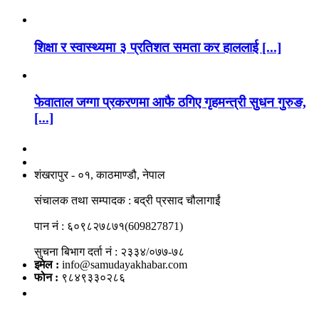
शिक्षा र स्वास्थ्यमा ३ प्रतिशत समता कर हाललाई [...]
फेवाताल जग्गा प्रकरणमा आफै ठगिए गृहमन्त्री सुधन गुरुङ,
[...]
नाङगलेभारे मिडिया नेटवर्क प्रा.लि
शंखरापुर - ०१, काठमाण्डौ, नेपाल
संचालक तथा सम्पादक : बद्री प्रसाद चौलागाईं
पान नं : ६०९८२७८७१(609827871)
सुचना बिभाग दर्ता नं : २३३४/०७७-७८
इमेल :
info@samudayakhabar.com
फोन :
९८४९३३०२८६