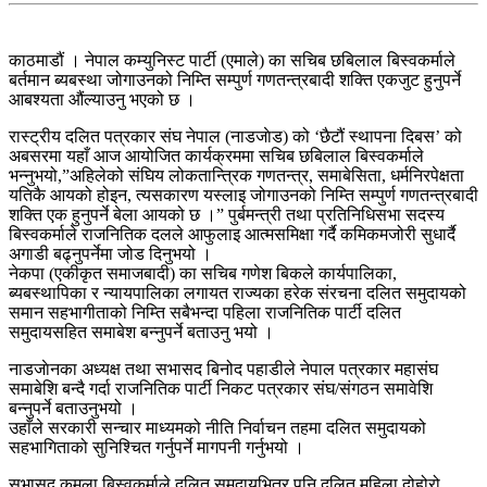
काठमाडौं । नेपाल कम्युनिस्ट पार्टी (एमाले) का सचिब छबिलाल बिस्वकर्माले
बर्तमान ब्यबस्था जोगाउनको निम्ति सम्पुर्ण गणतन्त्रबादी शक्ति एकजुट हुनुपर्ने
आबश्यता औंल्याउनु भएको छ ।
रास्ट्रीय दलित पत्रकार संघ नेपाल (नाडजाेड) को ‘छैटौं स्थापना दिबस’ को
अबसरमा यहाँ आज आयोजित कार्यक्रममा सचिब छबिलाल बिस्वकर्माले
भन्नुभयो,”अहिलेको संघिय लोकतान्त्रिक गणतन्त्र, समाबेसिता, धर्मनिरपेक्षता
यतिकै आयको होइन, त्यसकारण यस्लाइ जोगाउनको निम्ति सम्पुर्ण गणतन्त्रबादी
शक्ति एक हुनुपर्ने बेला आयको छ ।” पुर्बमन्त्री तथा प्रतिनिधिसभा सदस्य
बिस्वकर्माले राजनितिक दलले आफुलाइ आत्मसमिक्षा गर्दै कमिकमजोरी सुधार्दै
अगाडी बढ्नुपर्नेमा जोड दिनुभयो ।
नेकपा (एकीकृत समाजबादी) का सचिब गणेश बिकले कार्यपालिका,
ब्यबस्थापिका र न्यायपालिका लगायत राज्यका हरेक संरचना दलित समुदायको
समान सहभागीताको निम्ति सबैभन्दा पहिला राजनितिक पार्टी दलित
समुदायसहित समाबेश बन्नुपर्ने बताउनु भयो ।
नाडजाेनका अध्यक्ष तथा सभासद बिनोद पहाडीले नेपाल पत्रकार महासंघ
समाबेशि बन्दै गर्दा राजनितिक पार्टी निकट पत्रकार संघ/संगठन समावेशि
बन्नुपर्ने बताउनुभयो ।
उहाँले सरकारी सन्चार माध्यमको नीति निर्वाचन तहमा दलित समुदायको
सहभागिताको सुनिश्चित गर्नुपर्ने मागपनी गर्नुभयो ।
सभासद् कमला बिस्वकर्माले दलित समुदायभित्र पनि दलित महिला दोहोरो