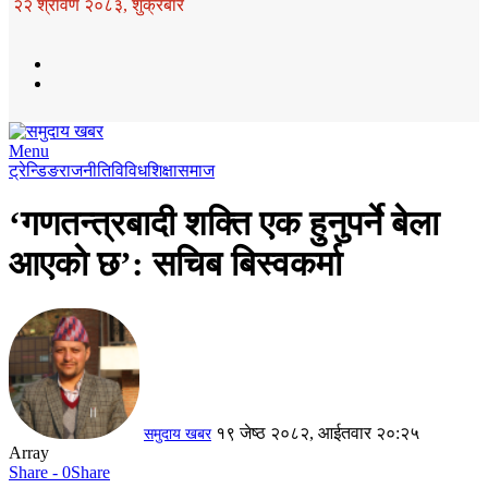
२२ श्रावण २०८३, शुक्रबार
Menu
ट्रेन्डिङ
राजनीति
विविध
शिक्षा
समाज
‘गणतन्त्रबादी शक्ति एक हुनुपर्ने बेला
आएकाे छ’: सचिब बिस्वकर्मा
१९ जेष्ठ २०८२, आईतवार २०:२५
समुदाय खबर
Array
Share - 0
Share