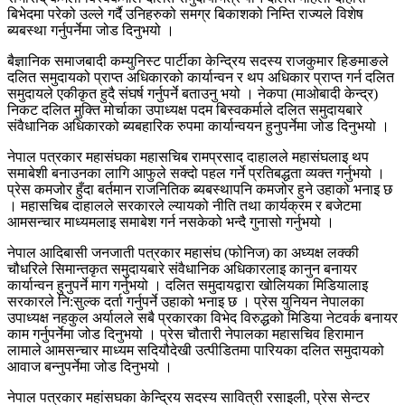
बिभेदमा परेको उल्ले गर्दै उनिहरुको समग्र बिकाशको निम्ति राज्यले विशेष
ब्यबस्था गर्नुपर्नेमा जोड दिनुभयो ।
बैज्ञानिक समाजबादी कम्युनिस्ट पार्टीका केन्द्रिय सदस्य राजकुमार हिङमाङले
दलित समुदायको प्राप्त अधिकारको कार्यान्वन र थप अधिकार प्राप्त गर्न दलित
समुदायले एकीकृत हुदै संघर्ष गर्नुपर्ने बताउनु भयो । नेकपा (माओबादी केन्द्र)
निकट दलित मुक्ति मोर्चाका उपाध्यक्ष पदम बिस्वकर्माले दलित समुदायबारे
संवैधानिक अधिकारको ब्यबहारिक रुपमा कार्यान्वयन हुनुपर्नेमा जोड दिनुभयो ।
नेपाल पत्रकार महासंघका महासचिब रामप्रसाद दाहालले महासंघलाइ थप
समाबेशी बनाउनका लागि आफुले सक्दो पहल गर्ने प्रतिबद्धता व्यक्त गर्नुभयो ।
प्रेस कमजोर हुँदा बर्तमान राजनितिक ब्यबस्थापनि कमजोर हुने उहाको भनाइ छ
। महासचिब दाहालले सरकारले ल्यायको नीति तथा कार्यक्रम र बजेटमा
आमसन्चार माध्यमलाइ समाबेश गर्न नसकेको भन्दै गुनासो गर्नुभयो ।
नेपाल आदिबासी जनजाती पत्रकार महासंघ (फोनिज) का अध्यक्ष लक्की
चौधरिले सिमान्तकृत समुदायबारे संवैधानिक अधिकारलाइ कानुन बनायर
कार्यान्वन हुनुपर्ने माग गर्नुभयो । दलित समुदायद्वारा खोलियका मिडियालाइ
सरकारले नि:सुल्क दर्ता गर्नुपर्ने उहाको भनाइ छ । प्रेस युनियन नेपालका
उपाध्यक्ष नहकुल अर्यालले सबै प्रकारका विभेद विरुद्धको मिडिया नेटवर्क बनायर
काम गर्नुपर्नेमा जोड दिनुभयो । प्रेस चौतारी नेपालका महासचिव हिरामान
लामाले आमसन्चार माध्यम सदियौदेखी उत्पीडितमा पारियका दलित समुदायको
आवाज बन्नुपर्नेमा जोड दिनुभयो ।
नेपाल पत्रकार महांसघका केन्द्रिय सदस्य सावित्री रसाइली, प्रेस सेन्टर