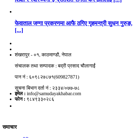
फेवाताल जग्गा प्रकरणमा आफै ठगिए गृहमन्त्री सुधन गुरुङ,
[...]
नाङगलेभारे मिडिया नेटवर्क प्रा.लि
शंखरापुर - ०१, काठमाण्डौ, नेपाल
संचालक तथा सम्पादक : बद्री प्रसाद चौलागाईं
पान नं : ६०९८२७८७१(609827871)
सुचना बिभाग दर्ता नं : २३३४/०७७-७८
इमेल :
info@samudayakhabar.com
फोन :
९८४९३३०२८६
समाचार