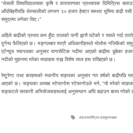
“थेसली विश्वविद्यालयका कृषि र वातावरणका प्राध्यापक दिमित्रिस क
आँधीबेहरीपछि थेस्सालीको लगभग २० हजार हेक्टर समथर भूमिमा बाढी पसी 
समुद्रमा लगेका थिए।”
अहिले बाढीको प्रभाव कम हुँदा तालको पानी ह्वात्तै घटेको र यसले गर्दा 
दुर्गन्ध फैलिएको छ। मङ्गलबार मात्रै अधिकारीहरूले भोलोस नजिकैको स
एर्टन्यूज च्यानलका अनुसार पागासेटिक नदीमा आएको बाढीमा डुबेका हजा
नदीको मुहानमा मरेका माछाहरू राख्न विशेष जाल हरू राखिएको छ।
रेष्टुरेण्ट तथा बारहरूको स्थानीय सङ्घका अनुसार गत वर्षको बाढीपछि य
आएको छ। सङ्घका अध्यक्ष स्टेफानोस स्टेफानोउले भने, “यो मरेको माछाको
सङ्कटले सरकारी अभियोजकहरूलाई अनुसन्धान अघि बढाउन बाध्य गरेको
Tagged
#अन्तर्राष्ट्रिय #समुदायखबर
with