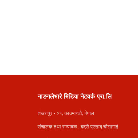
नाङगलेभारे मिडिया नेटवर्क प्रा.लि
शंखरापुर - ०१, काठमाण्डौ, नेपाल
संचालक तथा सम्पादक : बद्री प्रसाद चौलागाईं