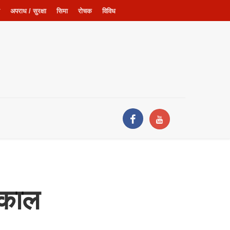
अपराध / सुरक्षा
सिमा
रोचक
विविध
टकाल