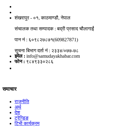
नाङगलेभारे मिडिया नेटवर्क प्रा.लि
शंखरापुर - ०१, काठमाण्डौ, नेपाल
संचालक तथा सम्पादक : बद्री प्रसाद चौलागाईं
पान नं : ६०९८२७८७१(609827871)
सुचना बिभाग दर्ता नं : २३३४/०७७-७८
इमेल :
info@samudayakhabar.com
फोन :
९८४९३३०२८६
समाचार
राजनीति
अर्थ
देश
ट्रेन्डिङ
टिभी कार्यक्रम