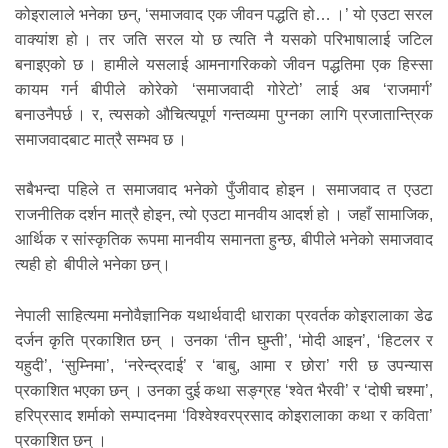
कोइरालाले भनेका छन्, ‘समाजवाद एक जीवन पद्धति हो… ।’ यो एउटा सरल
वाक्यांश हो । तर जति सरल यो छ त्यति नै यसको परिभाषालाई जटिल
बनाइएको छ । हामीले यसलाई आमनागरिकको जीवन पद्धतिमा एक हिस्सा
कायम गर्न बीपीले कोरेको ‘समाजवादी गोरेटो’ लाई अब ‘राजमार्ग’
बनाउनैपर्छ । र, त्यसको औचित्यपूर्ण गन्तव्यमा पुग्नका लागि प्रजातान्त्रिक
समाजवादबाट मात्रै सम्भव छ ।
सबैभन्दा पहिले त समाजवाद भनेको पुँजीवाद होइन । समाजवाद त एउटा
राजनीतिक दर्शन मात्रै होइन, त्यो एउटा मानवीय आदर्श हो । जहाँ सामाजिक,
आर्थिक र सांस्कृतिक रूपमा मानवीय समानता हुन्छ, बीपीले भनेको समाजवाद
त्यही हो बीपीले भनेका छन्।
नेपाली साहित्यमा मनोवैज्ञानिक यथार्थवादी धाराका प्रवर्तक कोइरालाका डेढ
दर्जन कृति प्रकाशित छन् । उनका ‘तीन घुम्ती’, ‘मोदी आइन’, ‘हिटलर र
यहुदी’, ‘सुम्निमा’, ‘नरेन्द्रदाई’ र ‘बाबु, आमा र छोरा’ गरी छ उपन्यास
प्रकाशित भएका छन् । उनका दुई कथा सङ्ग्रह ‘श्वेत भैरवी’ र ‘दोषी चश्मा’,
हरिप्रसाद शर्माको सम्पादनमा ‘विश्वेश्वरप्रसाद कोइरालाका कथा र कविता’
प्रकाशित छन् ।