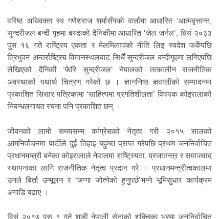
वरिष्ठ अधिवक्ता स्व गणेशराज शर्मासँगको वार्तामा आधारित ‘आत्मवृत्तान्त,
सुन्दरीजल बन्दी गृहमा बस्दाको दैनिकीमा आधारित ‘जेल जर्नल’, विसं २०३३
पुस १६ गते राष्ट्रिय एकता र मेलमिलापको नीति लिइ स्वदेश फर्केपछि
त्रिभुवन अन्तर्राष्ट्रिय विमानस्थलबाट सिधैँ सुन्दरीजल बन्दीगृहमा लगिएपछि
लेखिएको दैनिकी ‘फेरि सुन्दरीजल’ नेपालको तत्कालीन राजनीतिक
अवस्थाको यथार्थ चित्रण गरेको छ । ज्ञाननिष्ठ ज्ञवालीको सम्पादनमा
प्रकाशित सिसार पत्रिकामा ‘साहित्यमा प्रगतिशीलता’ विषयक कोइरालाको
निबन्धलगायत रचना पनि प्रकाशित छन् ।
जीवनको लामो समयसम्म कांग्रेसको नेतृत्व गरी २०१५ सालको
आमनिर्वाचनमा पार्टीले दुई तिहाइ बहुमत प्राप्त गरेपछि प्रथम जननिर्वाचित
प्रधानमन्त्री बनेका कोइरालाले नेपालमा राष्ट्रियता, प्रजातन्त्र र समाजवाद
स्थापनाका लागि राजनीतिक नेतृत्व प्रदान गरे । प्रधानमन्त्रीत्वकालमा
उनले बिर्ता उन्मूलन र ‘जग्गा जोत्नेको हुनुपर्छ’भन्ने भूमिसुधार कार्यक्रम
अगाडि बढाए ।
विसं २०१७ पुस १ गते शाही नेपाली सेनाको शक्तिका भरमा जननिर्वाचित