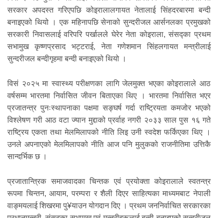
सरकार अपदस्त गरिएपछि कोइरालालगायत नेतालाई सिंहदरबारमा बन्दी
बनाइएको थियो । एक महिनापछि सेनाको सुन्दरीजल आर्सनलका प्रमुखको
सरकारी निवासलाई वरिपरि पर्खालले घेरेर नेता कोइराला, संसद्का प्रथम
सभामुख कृष्णप्रसाद भट्टराई, नेता गणेशमान सिंहलगायत मन्त्रीलाई
सुन्दरीजल बन्दीगृहमा बन्दी बनाइएको थियो ।
विसं २०२५ मा स्वास्थ्य परीक्षणका लागि जेलमुक्त भएका कोइरालाले आठ
वर्षसम्म भारतमा निर्वासित जीवन बिताएका थिए । भारतमा निर्वासित भएर
प्रजातन्त्र पुनःस्थापनाका पक्षमा सङ्घर्ष गर्दा राष्ट्रियता कमजोर भएको
विश्लेषण गरी आठ वटा ज्यान मुद्दाको प्रर्वाह नगरी २०३३ साल पुस १६ गते
राष्ट्रिय एकता तथा मेलमिलापको नीति लिइ उनी स्वदेश फर्किएका थिए ।
उनले अपनाएको मेलमिलापको नीति आज पनि मुलुकको राजनीतिमा उत्तिकै
सान्दर्भिक छ ।
प्रजातान्त्रिक समाजवादका चिन्तक एवं प्रयोक्ता कोइरालाले स्वतन्त्र
रूपमा चिन्तन, आयाम, परम्परा र शैली दिएर साहित्यका माध्यमबाट नेपाली
वाङ्मयलाई शिखरमा पु¥याउन योगदान दिए । प्रथम जननिर्वाचित सरकारका
प्रधानमन्त्री, संसद्का सभामुख एवं मन्त्रीहरूलाई बन्दी बनाइएको सुन्दरीजल