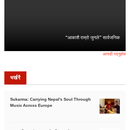
“आकाशै राम्रो जुनले” सार्वजनिक
आगाडी पद्नुहोस
भर्खरै
Sukarma: Carrying Nepal’s Soul Through
Music Across Europe