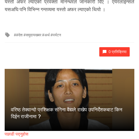
यस्तो अफर ल्याएको प्रवक्ता मानन्धरले जानकारी दिए । एयरलाइन्सले
यसअघि पनि विभिन्न गन्तव्यमा यस्तो अफर ल्याएको थियो ।
Tagged
#देश #समुदायखबर #अर्थ #पर्यटन
with
0 प्रतिक्रिया
वरिष्ठ तेक्वान्दो प्रशिक्षक संगिना वैद्यले राखेप उपनिर्देशकबाट किन
दिईन राजीनामा ?
पछाडी पद्नुहोस