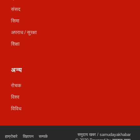
संसद
सिमा
अपराध / सुरक्षा
शिक्षा
अन्य
रोचक
विश्व
विविध
समुदाय खबर / samudayakhabar
हाम्रोबारे
विज्ञापन
सम्पर्क