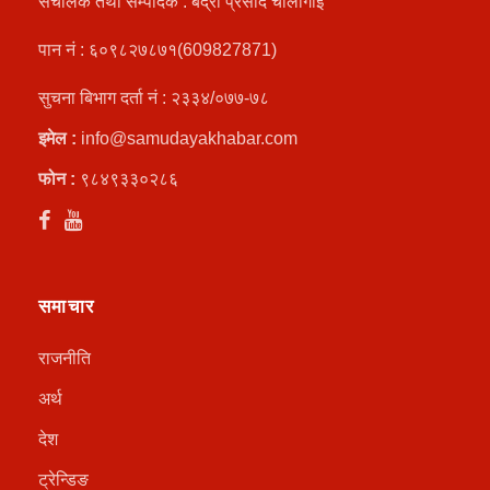
संचालक तथा सम्पादक : बद्री प्रसाद चौलागाईं
पान नं : ६०९८२७८७१(609827871)
सुचना बिभाग दर्ता नं : २३३४/०७७-७८
इमेल :
info@samudayakhabar.com
फोन :
९८४९३३०२८६
समाचार
राजनीति
अर्थ
देश
ट्रेन्डिङ