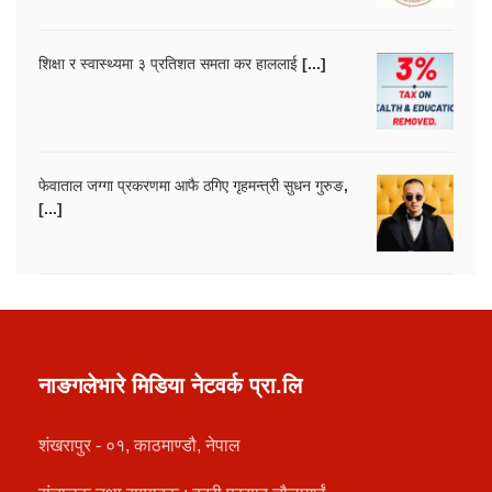
शिक्षा र स्वास्थ्यमा ३ प्रतिशत समता कर हाललाई [...]
फेवाताल जग्गा प्रकरणमा आफै ठगिए गृहमन्त्री सुधन गुरुङ,
[...]
नाङगलेभारे मिडिया नेटवर्क प्रा.लि
शंखरापुर - ०१, काठमाण्डौ, नेपाल