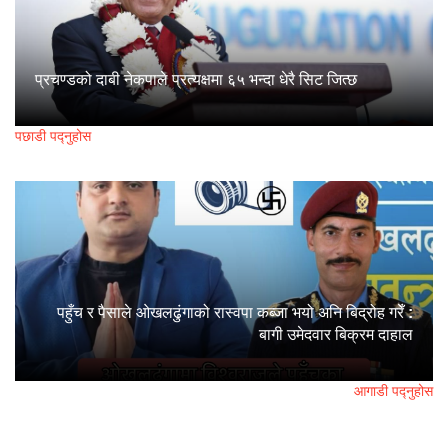
प्रचण्डको दाबी नेकपाले प्रत्यक्षमा ६५ भन्दा धेरै सिट जित्छ
पछाडी पद्नुहोस
पहुँच र पैसाले ओखलढुंगाको रास्वपा कब्जा भयो अनि बिद्रोह गरेँ :
बागी उमेदवार बिक्रम दाहाल
आगाडी पद्नुहोस