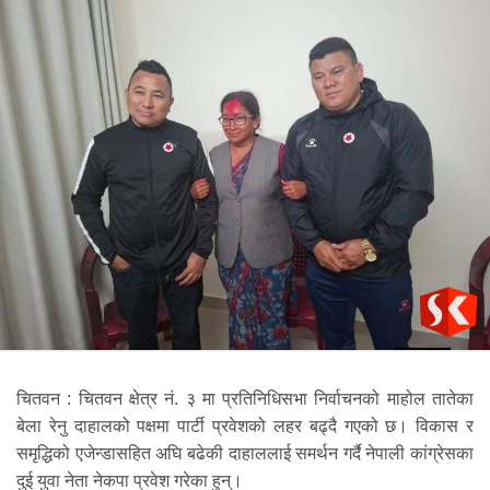
चितवन : चितवन क्षेत्र नं. ३ मा प्रतिनिधिसभा निर्वाचनको माहोल तातेका
बेला रेनु दाहालको पक्षमा पार्टी प्रवेशको लहर बढ्दै गएको छ। विकास र
समृद्धिको एजेन्डासहित अघि बढेकी दाहाललाई समर्थन गर्दै नेपाली कांग्रेसका
दुई युवा नेता नेकपा प्रवेश गरेका हुन्।