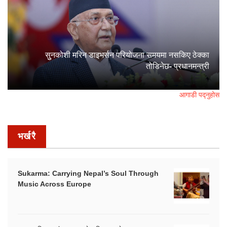
सुुनकोशी मरिन डाइभर्सन परियोजना समयमा नसकिए ठेक्का
तोडिनेछ- प्रधानमन्त्री
आगाडी पद्नुहोस
भर्खरै
Sukarma: Carrying Nepal’s Soul Through
Music Across Europe