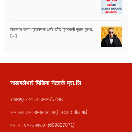
फेवाताल जग्गा प्रकरणमा आफै ठगिए गृहमन्त्री सुधन गुरुङ,
[...]
नाङगलेभारे मिडिया नेटवर्क प्रा.लि
शंखरापुर - ०१, काठमाण्डौ, नेपाल
संचालक तथा सम्पादक : बद्री प्रसाद चौलागाईं
पान नं : ६०९८२७८७१(609827871)