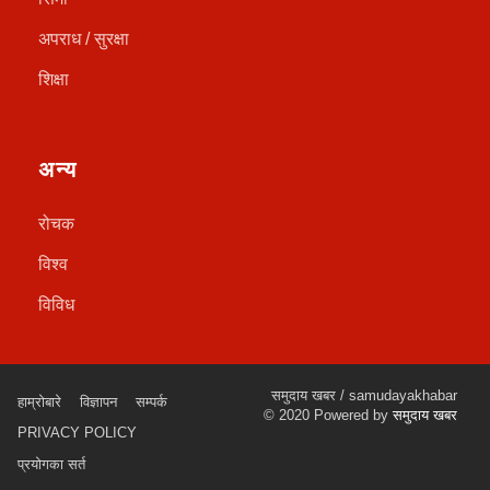
अपराध / सुरक्षा
शिक्षा
अन्य
रोचक
विश्व
विविध
समुदाय खबर / samudayakhabar
हाम्रोबारे
विज्ञापन
सम्पर्क
© 2020 Powered by
समुदाय खबर
PRIVACY POLICY
प्रयोगका सर्त