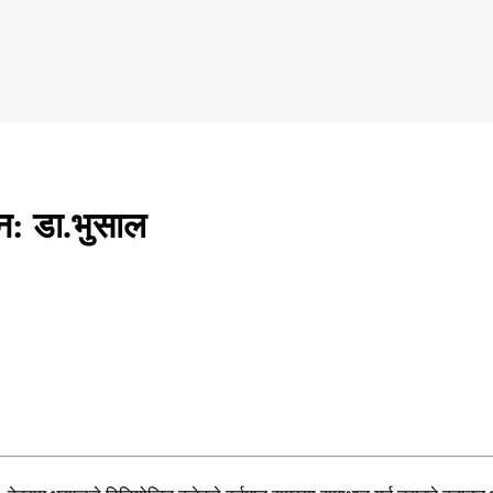
ैन: डा.भुसाल