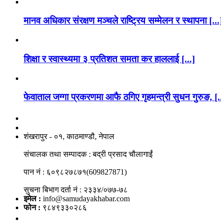
मानव अधिकार संरक्षण मञ्चले राष्ट्रिय सम्मेलन र स्थापना [...
शिक्षा र स्वास्थ्यमा ३ प्रतिशत समता कर हाललाई [...]
फेवाताल जग्गा प्रकरणमा आफै ठगिए गृहमन्त्री सुधन गुरुङ, [.
नाङगलेभारे मिडिया नेटवर्क प्रा.लि
शंखरापुर - ०१, काठमाण्डौ, नेपाल
संचालक तथा सम्पादक : बद्री प्रसाद चौलागाईं
पान नं : ६०९८२७८७१(609827871)
सुचना बिभाग दर्ता नं : २३३४/०७७-७८
इमेल :
info@samudayakhabar.com
फोन :
९८४९३३०२८६