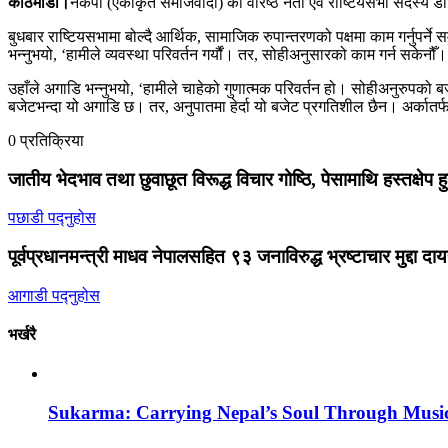
काठमाडौँ।
नेकपा (एकीकृत समाजवादी) का वरिष्ठ नेता एवं राष्टियसभा सदस्य डा
बुधबार राष्टियसभामा बोल्दै आर्थिक, सामाजिक रुपान्तरणको पक्षमा काम गर्नुपर
भन्नुभयो, ‘हामीले व्यवस्था परिवर्तन गर्यौं। तर, सोहीअनुसारको काम गर्न सकेनौँ
उहाँले अगाडि भन्नुभयो, ‘हामीले चाहेको गुणात्मक परिवर्तन हो। सोहीअनुरुपक
बजेटभन्दा यो अगाडि छ। तर, अनुपातमा हेर्दा यो बजेट प्रगतिशील छैन। अर्कातर्फ स
0 प्रतिक्रिया
जातीय भेदभाव तथा छुवाछूत विरूद्ध विचार गोष्ठि, पेसामाथि हस्तक्षेप ह
पछाडी पद्नुहोस
पूर्वप्रधानमन्त्री माधव नेपालसहित ९३ जनाविरुद्ध भ्रष्टाचार मुद्दा दा
आगाडी पद्नुहोस
भर्खरै
Sukarma: Carrying Nepal’s Soul Through Musi