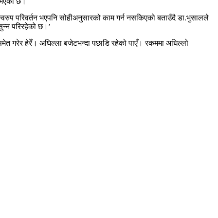
ु भएको छ।
य स्वरुप परिवर्तन भएपनि सोहीअनुसारको काम गर्न नसकिएको बताउँदै डा.भुसालले
 सुन्न परिरहेको छ।’
त गरेर हेरेँ। अघिल्ला बजेटभन्दा पछाडि रहेको पाएँ। रकममा अघिल्लो