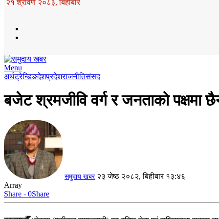
२१ श्रावण २०८३, बिहीबार
Menu
अर्थ
ट्रेन्डिङ
देश
प्रदेश
राजनीति
संसद
बजेट श्रमजीवि वर्ग र जनताको पक्षमा छ
२३ जेष्ठ २०८२, बिहीबार १३:४६
समुदाय खबर
Array
Share - 0
Share