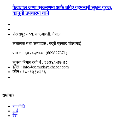
फेवाताल जग्गा प्रकरणमा आफै ठगिए गृहमन्त्री सुधन गुरुङ,
कानुनी उपचारमा जाने
नाङगलेभारे मिडिया नेटवर्क प्रा.लि
शंखरापुर - ०१, काठमाण्डौ, नेपाल
संचालक तथा सम्पादक : बद्री प्रसाद चौलागाईं
पान नं : ६०९८२७८७१(609827871)
सुचना बिभाग दर्ता नं : २३३४/०७७-७८
इमेल :
info@samudayakhabar.com
फोन :
९८४९३३०२८६
समाचार
राजनीति
अर्थ
देश