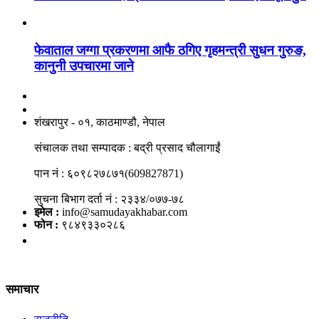
फेवाताल जग्गा प्रकरणमा आफै ठगिए गृहमन्त्री सुधन गुरुङ,
कानुनी उपचारमा जाने
नाङगलेभारे मिडिया नेटवर्क प्रा.लि
शंखरापुर - ०१, काठमाण्डौ, नेपाल
संचालक तथा सम्पादक : बद्री प्रसाद चौलागाईं
पान नं : ६०९८२७८७१(609827871)
सुचना बिभाग दर्ता नं : २३३४/०७७-७८
इमेल :
info@samudayakhabar.com
फोन :
९८४९३३०२८६
समाचार