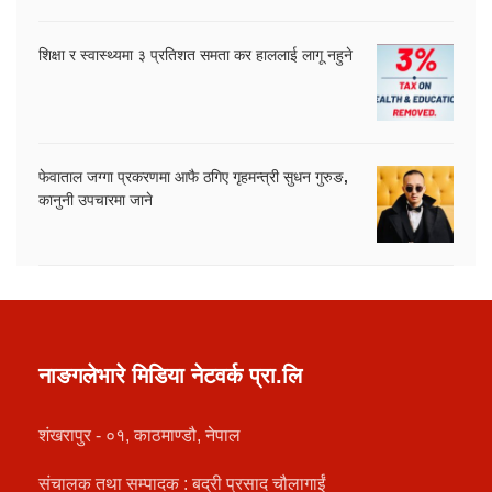
शिक्षा र स्वास्थ्यमा ३ प्रतिशत समता कर हाललाई लागू नहुने
फेवाताल जग्गा प्रकरणमा आफै ठगिए गृहमन्त्री सुधन गुरुङ,
कानुनी उपचारमा जाने
नाङगलेभारे मिडिया नेटवर्क प्रा.लि
शंखरापुर - ०१, काठमाण्डौ, नेपाल
संचालक तथा सम्पादक : बद्री प्रसाद चौलागाईं