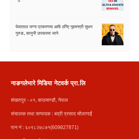
फेवाताल जग्गा प्रकरणमा आफै ठगिए गृहमन्त्री सुधन
गुरुङ, कानुनी उपचारमा जाने
नाङगलेभारे मिडिया नेटवर्क प्रा.लि
शंखरापुर - ०१, काठमाण्डौ, नेपाल
संचालक तथा सम्पादक : बद्री प्रसाद चौलागाईं
पान नं : ६०९८२७८७१(609827871)