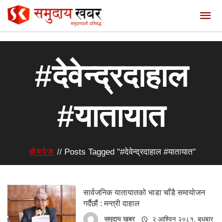
#देवेन्द्रदाहाल
#यातायात
होमपेज
//
Posts Tagged "#देवेन्द्रदाहाल #यातायात"
सार्वजनिक यातायातको भाडा चाँडै समायोजन
गर्दैछौं : मन्त्री दाहाल
समुदाय खबर
२ आश्विन २०८१, बुधबार