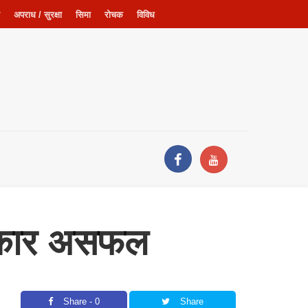
अपराध / सुरक्षा
सिमा
रोचक
विविध
 सरकार असफल
Share - 0
Share