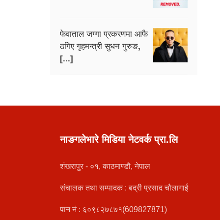
फेवाताल जग्गा प्रकरणमा आफै
ठगिए गृहमन्त्री सुधन गुरुङ,
[...]
नाङगलेभारे मिडिया नेटवर्क प्रा.लि
शंखरापुर - ०१, काठमाण्डौ, नेपाल
संचालक तथा सम्पादक : बद्री प्रसाद चौलागाईं
पान नं : ६०९८२७८७१(609827871)